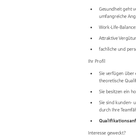
Gesundheit geht vo
umfangreiche Ange
Work-Life-Balance:
Attraktive Vergüt
fachliche und per
Ihr Profil
Sie verfügen über 
theoretische Quali
Sie besitzen ein h
Sie sind kunden- u
durch Ihre Teamfäh
Qualifikationsan
Interesse geweckt?