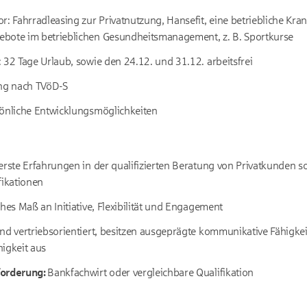
r: Fahrradleasing zur Privatnutzung, Hansefit, eine betriebliche Kr
bote im betrieblichen Gesundheitsmanagement, z. B. Sportkurse
 32 Tage Urlaub, sowie den 24.12. und 31.12. arbeitsfrei
ung nach TVöD-S
sönliche Entwicklungsmöglichkeiten
erste Erfahrungen in der qualifizierten Beratung von Privatkunden s
fikationen
ohes Maß an Initiative, Flexibilität und Engagement
nd vertriebsorientiert, besitzen ausgeprägte kommunikative Fähigke
igkeit aus
forderung:
Bankfachwirt oder vergleichbare Qualifikation