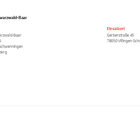
warzwald-Baar
Einsatzort
arzwald-Baar
Gerberstraße 45
5
78050 Villingen-Sc
-Schwenningen
berg