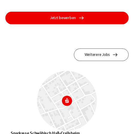
Jetzt bewerben
Weiterere Jobs
Sparkasse Schwäbisch Hall-Crailsheim