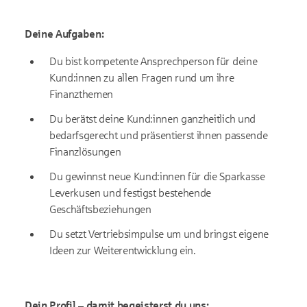
Deine Aufgaben:
Du bist kompetente Ansprechperson für deine
Kund:innen zu allen Fragen rund um ihre
Finanzthemen
Du berätst deine Kund:innen ganzheitlich und
bedarfsgerecht und präsentierst ihnen passende
Finanzlösungen
Du gewinnst neue Kund:innen für die Sparkasse
Leverkusen und festigst bestehende
Geschäftsbeziehungen
Du setzt Vertriebsimpulse um und bringst eigene
Ideen zur Weiterentwicklung ein.
Dein Profil – damit begeisterst du uns: