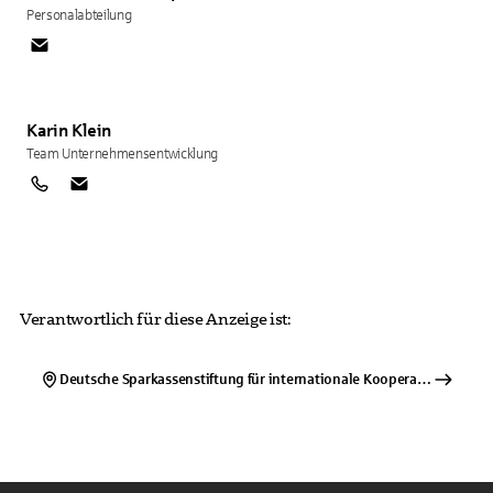
Personalabteilung
Karin
Klein
Team Unternehmensentwicklung
Verantwortlich für diese Anzeige ist:
Deutsche Sparkassenstiftung für internationale Kooperation e.V
Imp