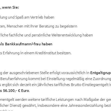
 wenn Sie:
ahlung und Spaß am Vertrieb haben
zen, Menschen mit Ihrer Beratung zu begeistern
rliche fachliche und persönliche Weiterentwicklung haben
als Bankkaufmann/-frau haben
s Erfahrung in einem Kreditinstitut besitzen.
 der ausgeschriebenen Stelle erfolgt voraussichtlich in
Entgeltgru
 Berufserfahrung kommt bei Einstellung regelmäßig eine Zuordnung 
 ergibt sich derzeit ein jährliches tarifliches Brutto-Einstiegsentgelt
is 56.100,- € Euro
.
nentgelt werden weitere tarifliche Leistungen nach Maßgabe der gen
tlicher Dienst
) gewährt, insbesondere eine Jahressonderzahlung be