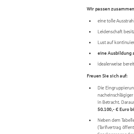
Wir passen zusammen,
eine tolle Ausstr
Leidenschaft besit
Lust auf kontinuie
eine Ausbildung 
idealerweise bereit
Freuen Sie sich auf:
Die Eingruppierung
nacheinschlägiger
in Betracht. Daraus
50.100,- € Euro b
Neben dem Tabelle
(
Tarifvertrag öffen