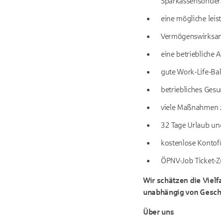
Sparkassensonder
eine mögliche leis
Vermögenswirksame
eine betriebliche 
gute Work-Life-Bal
betriebliches Ges
viele Maßnahmen z
32 Tage Urlaub und
kostenlose Kontofü
ÖPNV-Job Ticket-Z
Wir schätzen die Viel
unabhängig von Geschle
Über uns