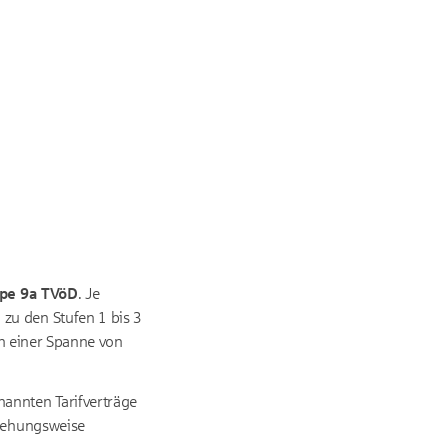
ppe 9a TVöD
. Je
zu den Stufen 1 bis 3
 in einer Spanne von
annten Tarifverträge
ziehungsweise