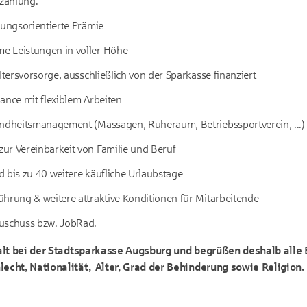
zahlung.
tungsorientierte Prämie
 Leistungen in voller Höhe
Altersvorsorge, ausschließlich von der Sparkasse finanziert
ance mit flexiblem Arbeiten
undheitsmanagement (Massagen, Ruheraum, Betriebssportverein, ...)
ur Vereinbarkeit von Familie und Beruf
 bis zu 40 weitere käufliche Urlaubstage
hrung & weitere attraktive Konditionen für Mitarbeitende
uschuss bzw. JobRad.
falt bei der Stadtsparkasse Augsburg und begrüßen deshalb all
cht, Nationalität, Alter, Grad der Behinderung sowie Religion.