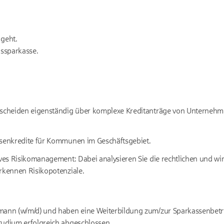
 geht.
issparkasse.
ntscheiden eigenständig über komplexe Kreditanträge von Unterne
ssenkredite für Kommunen im Geschäftsgebiet.
ives Risikomanagement: Dabei analysieren Sie die rechtlichen und wir
rkennen Risikopotenziale.
mann (w/m/d) und haben eine Weiterbildung zum/zur Sparkassenbetrie
tudium erfolgreich abgeschlossen.