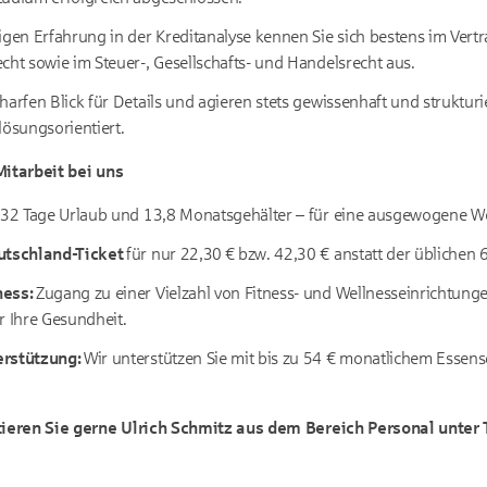
igen Erfahrung in der Kreditanalyse kennen Sie sich bestens im Vert
cht sowie im Steuer-, Gesellschafts- und Handelsrecht aus.
harfen Blick für Details und agieren stets gewissenhaft und strukturie
lösungsorientiert.
Mitarbeit bei uns
32 Tage Urlaub und 13,8 Monatsgehälter – für eine ausgewogene Wo
tschland-Ticket
für nur 22,30 € bzw. 42,30 € anstatt der üblichen 6
ness:
Zugang zu einer Vielzahl von Fitness- und Wellnesseinrichtunge
r Ihre Gesundheit.
erstützung:
Wir unterstützen Sie mit bis zu 54 € monatlichem Essens
ieren Sie gerne Ulrich Schmitz aus dem Bereich Personal unter