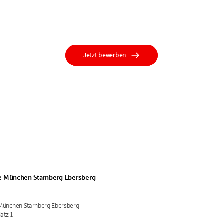
Jetzt bewerben
e München Starnberg Ebersberg
München Starnberg Ebersberg
latz 1