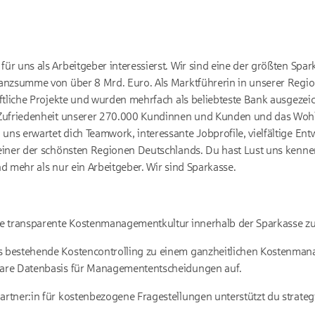
 für uns als Arbeitgeber interessierst. Wir sind eine der größten Spa
ilanzsumme von über 8 Mrd. Euro. Als Marktführerin in unserer Regi
chaftliche Projekte und wurden mehrfach als beliebteste Bank ausgeze
ie Zufriedenheit unserer 270.000 Kundinnen und Kunden und das Woh
 uns erwartet dich Teamwork, interessante Jobprofile, vielfältige E
n einer der schönsten Regionen Deutschlands. Du hast Lust uns ken
ind mehr als nur ein Arbeitgeber. Wir sind Sparkasse.
ine transparente Kostenmanagementkultur innerhalb der Sparkasse zu
as bestehende Kostencontrolling zu einem ganzheitlichen Kostenma
tbare Datenbasis für Managemententscheidungen auf.
partner:in für kostenbezogene Fragestellungen unterstützt du strate