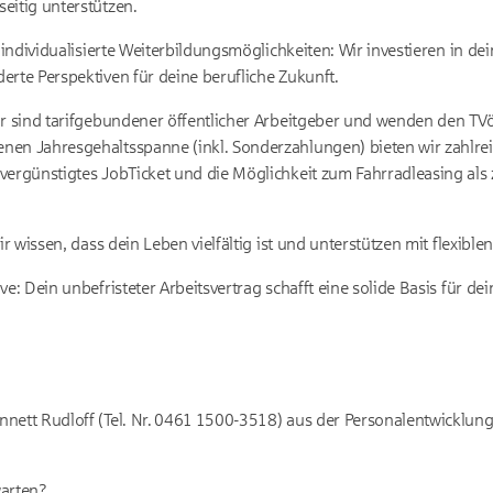
eitig unterstützen.
d individualisierte Weiterbildungsmöglichkeiten: Wir investieren in d
erte Perspektiven für deine berufliche Zukunft.
ir sind tarifgebundener öffentlicher Arbeitgeber und wenden den T
nen Jahresgehaltsspanne (inkl. Sonderzahlungen) bieten wir zahlrei
vergünstigtes JobTicket und die Möglichkeit zum Fahrradleasing als 
ir wissen, dass dein Leben vielfältig ist und unterstützen mit flexible
ve: Dein unbefristeter Arbeitsvertrag schafft eine solide Basis für de
nett Rudloff (Tel. Nr. 0461 1500-3518) aus der Personalentwicklung 
warten?