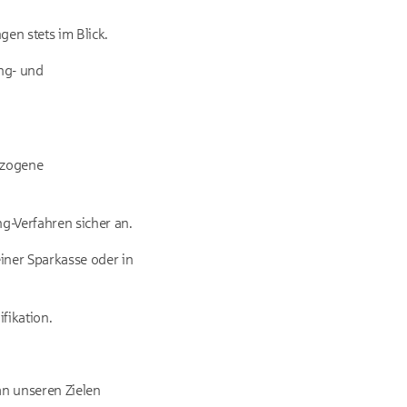
en stets im Blick.
ing- und
ezogene
g-Verfahren sicher an.
einer Sparkasse oder in
fikation.
an unseren Zielen