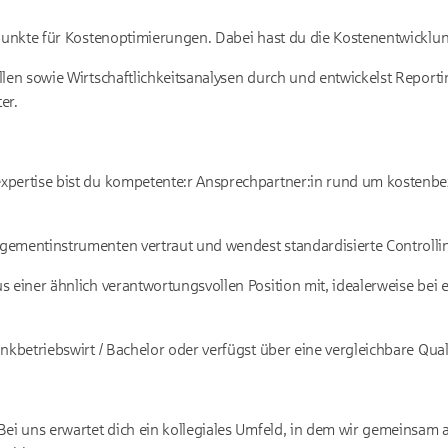
zpunkte für Kostenoptimierungen. Dabei hast du die Kostenentwicklung
llen sowie Wirtschaftlichkeitsanalysen durch und entwickelst Report
er.
xpertise bist du kompetente:r Ansprechpartner:in rund um kostenb
ementinstrumenten vertraut und wendest standardisierte Controllin
s einer ähnlich verantwortungsvollen Position mit, idealerweise bei 
nkbetriebswirt / Bachelor oder verfügst über eine vergleichbare Quali
Bei uns erwartet dich ein kollegiales Umfeld, in dem wir gemeinsam 