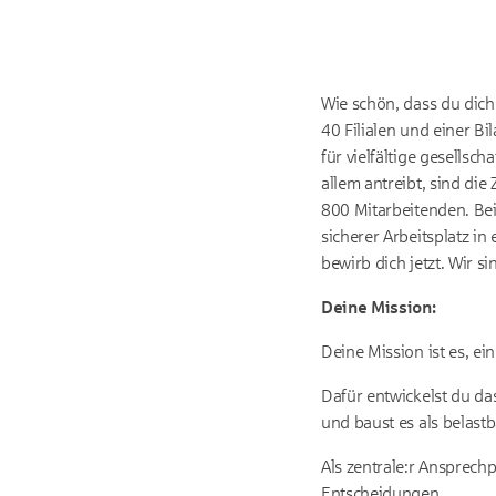
Wie schön, dass du dich
40 Filialen und einer B
für vielfältige gesells
allem antreibt, sind d
800 Mitarbeitenden. Bei
sicherer Arbeitsplatz i
bewirb dich jetzt. Wir s
Deine Mission:
Deine Mission ist es, e
Dafür entwickelst du d
und baust es als belas
Als zentrale:r Ansprech
Entscheidungen.