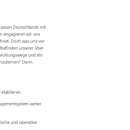
rkassen Deutschlands mit
on engagieren wir uns
ichnet. Doch was uns vor
lbefinden unserer über
ntwicklungswege und ein
nenzulernen? Dann
 etablieren.
nagementsystem weiter
gische und operative