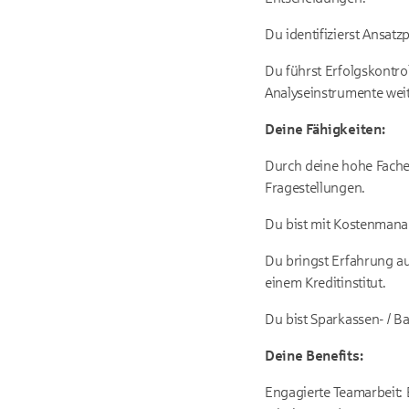
Du identifizierst Ansat
Du führst Erfolgskontro
Analyseinstrumente weit
Deine Fähigkeiten:
Durch deine hohe Fache
Fragestellungen.
Du bist mit Kostenmanag
Du bringst Erfahrung au
einem Kreditinstitut.
Du bist Sparkassen- / Ba
Deine Benefits:
Engagierte Teamarbeit: 