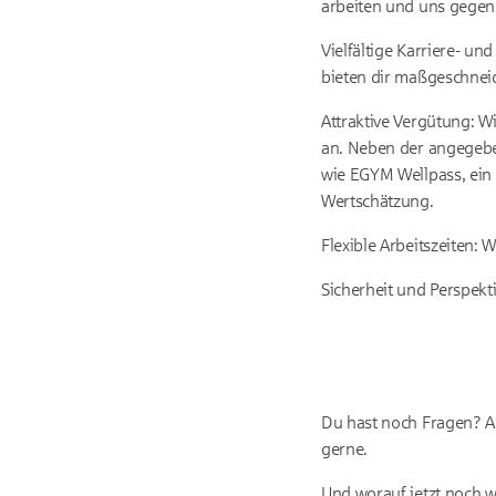
arbeiten und uns gegens
Vielfältige Karriere- un
bieten dir maßgeschneid
Attraktive Vergütung: W
an. Neben der angegebe
wie EGYM Wellpass, ein 
Wertschätzung.
Flexible Arbeitszeiten: W
Sicherheit und Perspekti
Du hast noch Fragen? An
gerne.
Und worauf jetzt noch 