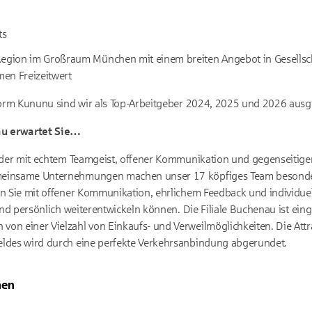
ts
Region im Großraum München mit einem breiten Angebot in Gesellsch
en Freizeitwert
form Kununu sind wir als Top-Arbeitgeber 2024, 2025 und 2026 ausg
au erwartet Sie…
nder mit echtem Teamgeist, offener Kommunikation und gegenseitige
einsame Unternehmungen machen unser 17 köpfiges Team besonder
n Sie mit offener Kommunikation, ehrlichem Feedback und individuel
 und persönlich weiterentwickeln können. Die Filiale Buchenau ist ei
n einer Vielzahl von Einkaufs- und Verweilmöglichkeiten. Die Attrak
ldes wird durch eine perfekte Verkehrsanbindung abgerundet.
nen