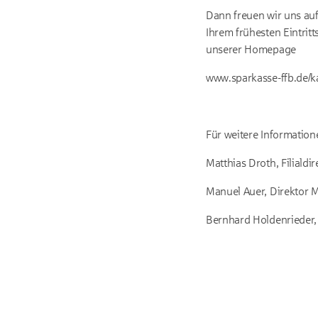
Dann freuen wir uns au
Ihrem frühesten Eintrit
unserer Homepage
www.sparkasse-ffb.de/ka
Für weitere Information
Matthias Droth, Filialdi
Manuel Auer, Direktor Ma
Bernhard Holdenrieder,