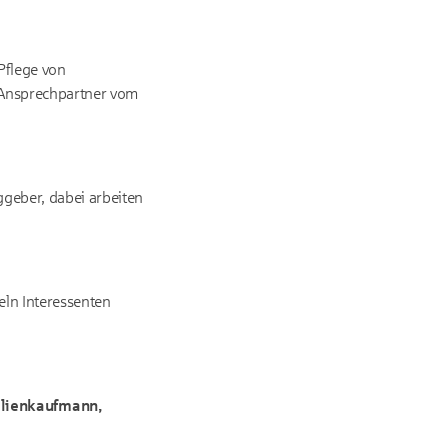
Pflege von
d Ansprechpartner vom
ggeber, dabei arbeiten
eln Interessenten
lienkaufmann,