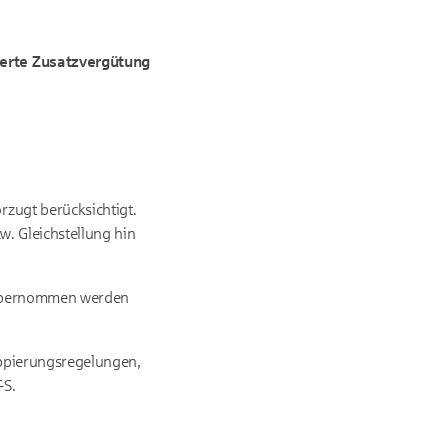
ierte Zusatzvergütung
zugt berücksichtigt.
w. Gleichstellung hin
t übernommen werden
uppierungsregelungen,
-S.