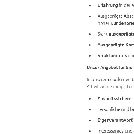
Erfahrung
in der
V
Ausgeprägte
Absc
hoher
Kundenorie
Stark
ausgeprägte
Ausgeprägte Kom
Strukturiertes
un
Unser Angebot für Sie
In unserem modernen Unt
Arbeitsumgebung schaf
Zukunftssichere
r
Persönliche und b
Eigenverantwortl
Interessantes und