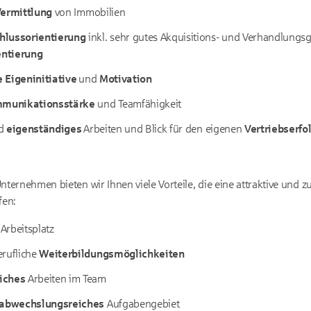
ermittlung
von Immobilien
hlussorientierung
inkl. sehr gutes Akquisitions- und Verhandlungsg
ntierung
 Eigeninitiative
und
Motivation
munikationsstärke
und Teamfähigkeit
d
eigenständiges
Arbeiten und Blick für den eigenen
Vertriebserfo
ernehmen bieten wir Ihnen viele Vorteile, die eine attraktive und z
fen:
 Arbeitsplatz
erufliche
Weiterbildungsmöglichkeiten
iches
Arbeiten im Team
abwechslungsreiches
Aufgabengebiet