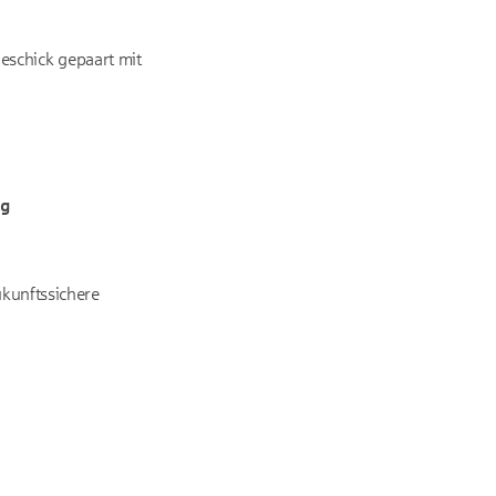
eschick gepaart mit
lg
ukunftssichere