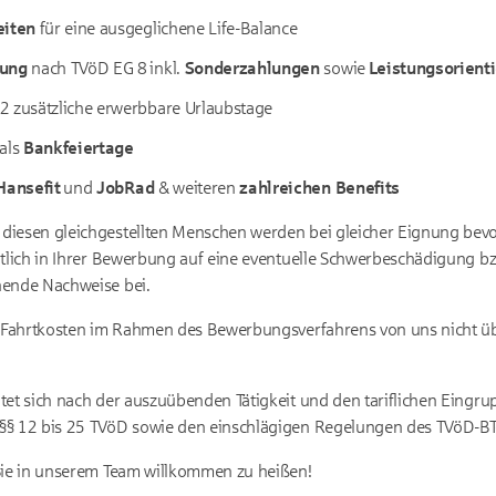
eiten
für eine ausgeglichene Life-Balance
tung
nach TVöD EG 8 inkl.
Sonderzahlungen
sowie
Leistungsorient
2 zusätzliche erwerbbare Urlaubstage
 als
Bankfeiertage
ansefit
und
JobRad
& weiteren
zahlreichen Benefits
diesen gleichgestellten Menschen werden bei gleicher Eignung bevor
utlich in Ihrer Bewerbung auf eine eventuelle Schwerbeschädigung bz
hende Nachweise bei.
ss Fahrtkosten im Rahmen des Bewerbungsverfahrens von uns nich
tet sich nach der auszuübenden Tätigkeit und den tariflichen Eingr
§§ 12 bis 25 TVöD sowie den einschlägigen Regelungen des TVöD-BT
Sie in unserem Team willkommen zu heißen!