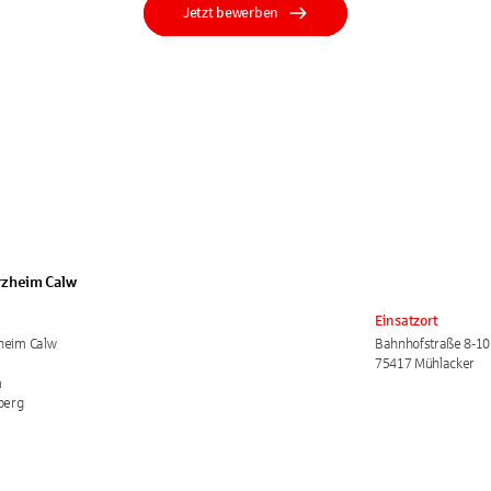
Jetzt bewerben
rzheim Calw
Einsatzort
heim Calw
Bahnhofstraße 8-10
75417 Mühlacker
m
berg