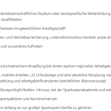
triebswirtschaftliches Studium oder bankspezifische Weiterbildung (
 Qualifikation
hwissen im gewerblichen Kreditgeschäft
n- und Vertriebsorientierung, unternehmerisches Handeln sowie ana
e und souveränes Auftreten
und krisensichere Anstellung bei einem starken regionalen Arbeitgeb
it, mobiles Arbeiten, 32 Urlaubstage und eine attraktive Vergütung na
ahlung und arbeitgeberfinanzierter betrieblicher Altersvorsorge)
rbildungsmöglichkeiten: inhouse, bei der Sparkassenakademie und we
sperspektiven und Karrierechancen
von Anfang an zur großen Sparkassen-Familie zu gehören