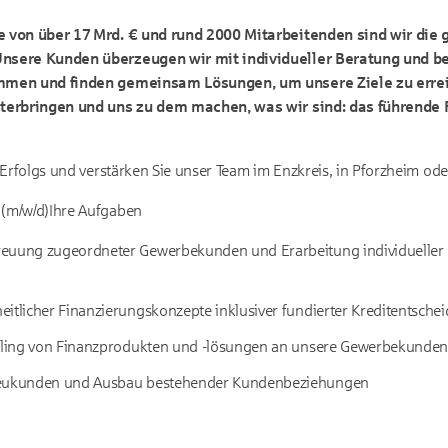
 von über 17 Mrd. € und rund 2000 Mitarbeitenden sind wir die 
sere Kunden überzeugen wir mit individueller Beratung und be
men und finden gemeinsam Lösungen, um unsere Ziele zu erreic
terbringen und uns zu dem machen, was wir sind: das führende F
 Erfolgs und verstärken Sie unser Team im Enzkreis, in Pforzheim ode
(m/w/d)
Ihre Aufgaben
euung zugeordneter Gewerbekunden und Erarbeitung individueller
eitlicher Finanzierungskonzepte inklusiver fundierter Kreditentsch
elling von Finanzprodukten und -lösungen an unsere Gewerbekunde
Neukunden und Ausbau bestehender Kundenbeziehungen