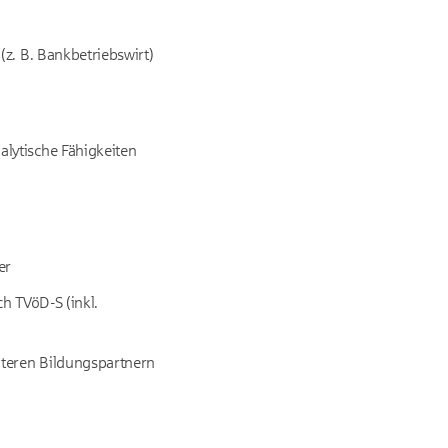
z. B. Bankbetriebswirt)
lytische Fähigkeiten
er
ch TVöD-S (inkl.
iteren Bildungspartnern