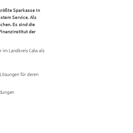
größte Sparkasse in
stem Service. Als
hen. Es sind die
inanzinstitut der
r im Landkreis Calw als
 Lösungen für deren
eidungen
n