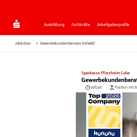
Ausbildung
Fachkräfte
Arbeitgeberprofile
Jobbörse
Gewerbekundenberater (m/w/d)
Sparkasse Pforzheim Calw
Gewerbekundenberat
Vollzeit
Position mit 