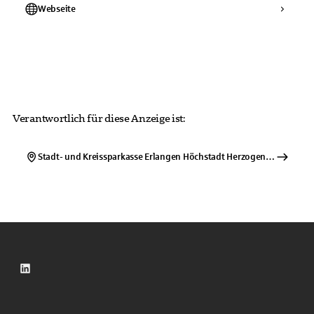
Webseite
Verantwortlich für diese Anzeige ist:
Stadt- und Kreissparkasse Erlangen Höchstadt Herzogenaurach
Imp
LinkedIn