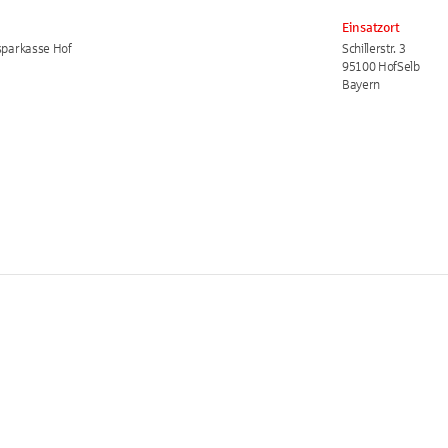
Einsatzort
tsparkasse Hof
Schillerstr. 3
95100 HofSelb
Bayern