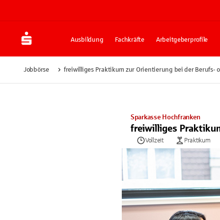
Ausbildung
Fachkräfte
Arbeitgeberprofile
Jobbörse
freiwilliges Praktikum zur Orientierung bei der Berufs-
Sparkasse Hochfranken
freiwilliges Praktik
Vollzeit
Praktikum