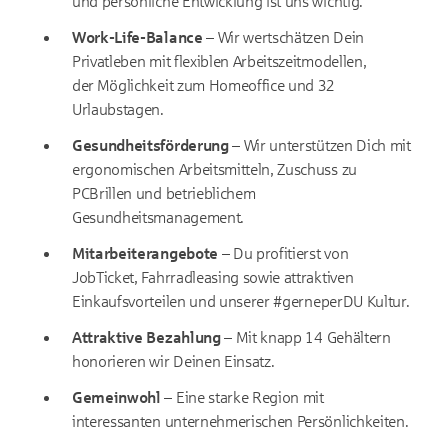
und persönliche Entwicklung ist uns wichtig.
Work-Life-Balance
–
Wir wertschätzen Dein
Privatleben mit flexiblen Arbeitszeitmodellen,
der Möglichkeit zum Homeoffice und 32
Urlaubstagen.
Gesundheitsförderung
–
Wir unterstützen Dich mit
ergonomischen Arbeitsmitteln, Zuschuss zu
PCBrillen und betrieblichem
Gesundheitsmanagement.
Mitarbeiterangebote
–
Du profitierst von
JobTicket, Fahrradleasing sowie attraktiven
Einkaufsvorteilen und unserer
#
gerneper
DU
Kultur.
Attraktive Bezahlung
–
Mit knapp 14 Gehältern
honorieren wir Deinen Einsatz.
Gemeinwohl
–
Eine starke Region mit
interessanten unternehmerischen Persönlichkeiten.