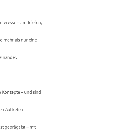
nteresse – am Telefon,
o mehr als nur eine
einander.
 Konzepte – und sind
n Auftreten –
t geprägt ist – mit