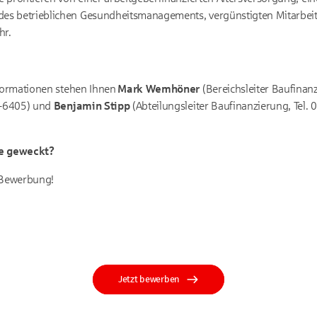
s betrieblichen Gesundheitsmanagements, vergünstigten Mitarbeit
hr.
nformationen stehen Ihnen
Mark Wemhöner
(Bereichsleiter Baufinan
94-6405) und
Benjamin Stipp
(Abteilungsleiter Baufinanzierung, Tel
se geweckt?
e Bewerbung!
Jetzt bewerben