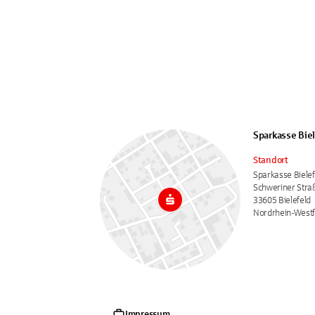
Sparkasse Bie
Standort
Sparkasse Bielef
Schweriner Stra
33605 Bielefeld
Nordrhein-Westf
Impressum