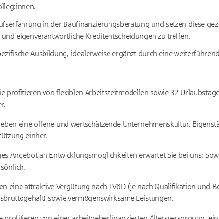
lleg:innen.
fserfahrung in der Baufinanzierungsberatung und setzen diese gezie
n und eigenverantwortliche Kreditentscheidungen zu treffen.
zifische Ausbildung, idealerweise ergänzt durch eine weiterführende
ie profitieren von flexiblen Arbeitszeitmodellen sowie 32 Urlaubstage
r.
leben eine offene und wertschätzende Unternehmenskultur. Eigenst
tützung einher.
tiges Angebot an Entwicklungsmöglichkeiten erwartet Sie bei uns: Sowo
sönlich.
ten eine attraktive Vergütung nach TVöD
(je nach Qualifikation und B
esbruttogehalt) sowie vermögenswirksame Leistungen.
ie profitieren von einer arbeitgeberfinanzierten Altersversorgung, ei