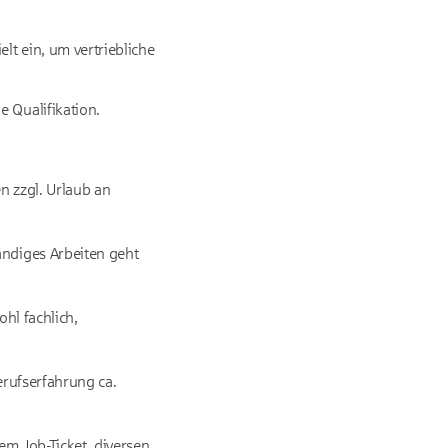
lt ein, um vertriebliche
 Qualifikation.
n zzgl. Urlaub an
ändiges Arbeiten geht
hl fachlich,
erufserfahrung ca.
nem Job-Ticket, diversen