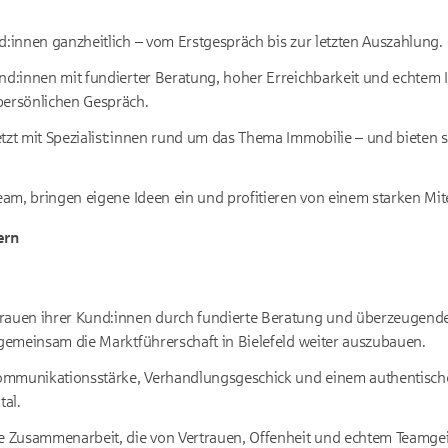
d:innen ganzheitlich – vom Erstgespräch bis zur letzten Auszahlung.
nd:innen mit fundierter Beratung, hoher Erreichbarkeit und echtem I
persönlichen Gespräch.
tzt mit Spezialist:innen rund um das Thema Immobilie – und bieten s
Team, bringen eigene Ideen ein und profitieren von einem starken Mit
ern
rauen ihrer Kund:innen durch fundierte Beratung und überzeugende
 gemeinsam die Marktführerschaft in Bielefeld weiter auszubauen.
mmunikationsstärke, Verhandlungsgeschick und einem authentische
tal.
e Zusammenarbeit, die von Vertrauen, Offenheit und echtem Teamgeis