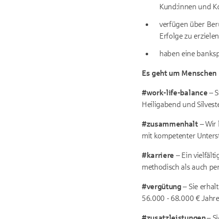
Kund:innen und Ko
verfügen über Beru
Erfolge zu erziele
haben eine bankspe
Es geht um Menschen
#work-life-balance
– S
Heiligabend und Silveste
#zusammenhalt
– Wir 
mit kompetenter Unters
#karriere
– Ein vielfäl
methodisch als auch per
#vergütung
– Sie erhal
56.000 - 68.000 € Jahr
#zusatzleistungen
– S