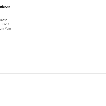
arkasse
rkasse
r. 47-53
 am Main