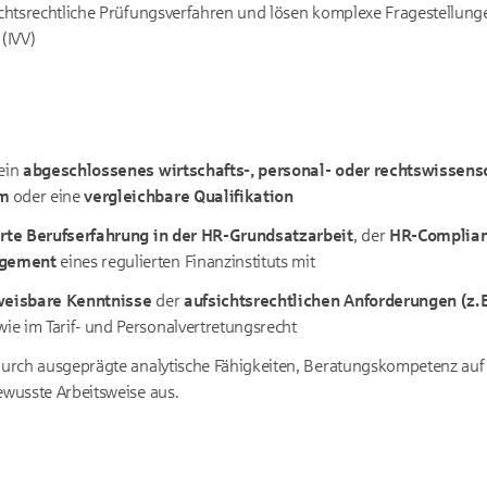
ichtsrechtliche Prüfungsverfahren und lösen komplexe Fragestellung
 (IVV)
 ein
abgeschlossenes wirtschafts-, personal- oder rechtswissens
um
oder eine
vergleichbare Qualifikation
rte Berufserfahrung in der HR-Grundsatzarbeit
, der
HR-Complia
agement
eines regulierten Finanzinstituts mit
eisbare Kenntnisse
der
aufsichtsrechtlichen Anforderungen (z. 
wie im Tarif- und Personalvertretungsrecht
 durch ausgeprägte analytische Fähigkeiten, Beratungskompetenz 
ewusste Arbeitsweise aus.