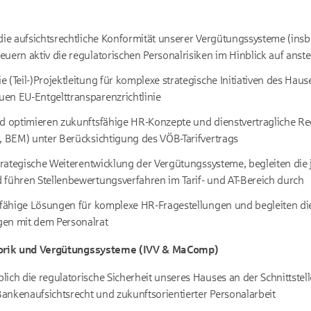
die aufsichtsrechtliche Konformität unserer Vergütungssysteme (ins
euern aktiv die regulatorischen Personalrisiken im Hinblick auf ans
(Teil-)Projektleitung für komplexe strategische Initiativen des Hauses
en EU-Entgelttransparenzrichtlinie
nd optimieren zukunftsfähige HR-Konzepte und dienstvertragliche Re
, BEM) unter Berücksichtigung des VÖB-Tarifvertrags
strategische Weiterentwicklung der Vergütungssysteme, begleiten die 
 führen Stellenbewertungsverfahren im Tarif- und AT-Bereich durch
agfähige Lösungen für komplexe HR-Fragestellungen und begleiten 
en mit dem Personalrat
orik und Vergütungssysteme (IVV & MaComp)
ich die regulatorische Sicherheit unseres Hauses an der Schnittstel
ankenaufsichtsrecht und zukunftsorientierter Personalarbeit