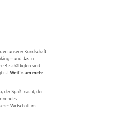
rauen unserer Kundschaft
king – und das in
re Beschäftigten sind
t ist.
Weil´s um mehr
ob, der Spaß macht, der
pannendes
erer Wirtschaft im