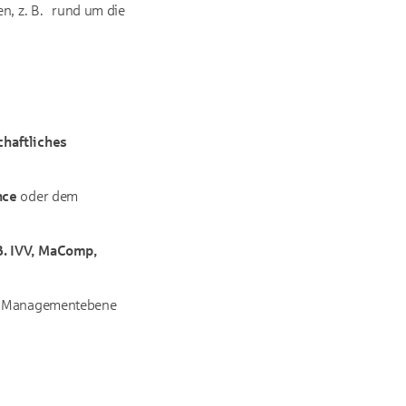
en, z. B. rund um die
chaftliches
nce
oder dem
B. IVV, MaComp,
auf Managementebene