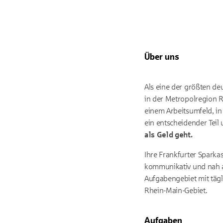
Über uns
Als eine der größten de
in der Metropolregion R
einem Arbeitsumfeld, in
ein entscheidender Teil
als Geld geht.
Ihre Frankfurter Sparka
kommunikativ und nah a
Aufgabengebiet mit täg
Rhein-Main-Gebiet.
Aufgaben