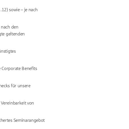
1.12) sowie – je nach
g nach den
gte geltenden
nstigtes
e Corporate Benefits
hecks für unsere
 Vereinbarkeit von
ächertes Seminarangebot