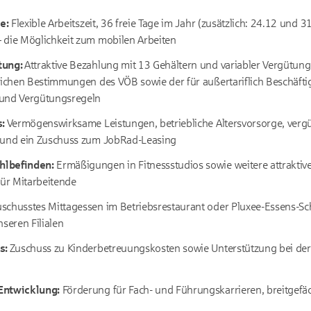
e:
F
lexible Arbeitszeit, 36 freie Tage im Jahr (zusätzlich: 24.12 und 3
 die Möglichkeit zum mobilen Arbeiten
tung:
Attraktive Bezahlung mit 13 Gehältern und variabler Vergütun
lichen Bestimmungen des VÖB sowie der für außertariflich Beschäfti
 und Vergütungsregeln
s:
Vermögenswirksame Leistungen, betriebliche Altersvorsorge, vergü
 und ein Zuschuss zum JobRad-Leasing
hlbefinden:
Ermäßigungen in Fitnessstudios sowie weitere attraktiv
für Mitarbeitende
schusstes Mittagessen im Betriebsrestaurant oder Pluxee-Essens-Sc
nseren Filialen
s:
Zuschuss zu Kinderbetreuungskosten sowie Unterstützung bei der
Entwicklung:
Förderung für Fach- und Führungskarrieren, breitgef