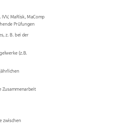
b. IVV, MaRisk, MaComp
tehende Prüfungen
, z. B. bei der
gelwerke (z.B.
jährlichen
die Zusammenarbeit
le zwischen