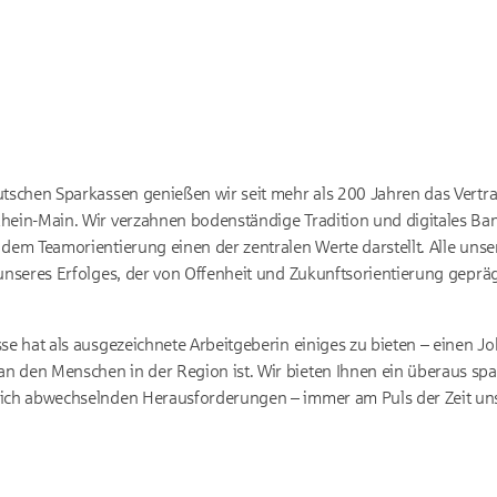
utschen Sparkassen genießen wir seit mehr als 200 Jahren das Vert
hein-Main. Wir verzahnen bodenständige Tradition und digitales Ban
 dem Teamorientierung einen der zentralen Werte darstellt. Alle unse
 unseres Erfolges, der von Offenheit und Zukunftsorientierung gepräg
sse hat als ausgezeichnete Arbeitgeberin einiges zu bieten – einen J
n den Menschen in der Region ist. Wir bieten Ihnen ein überaus s
lich abwechselnden Herausforderungen – immer am Puls der Zeit uns