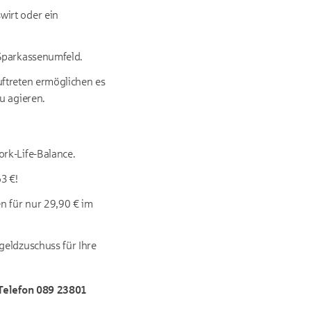
wirt oder ein
 Sparkassenumfeld.
uftreten ermöglichen es
u agieren.
rk-Life-Balance.
3 €!
n für nur 29,90 € im
geldzuschuss für Ihre
 Telefon 089 23801