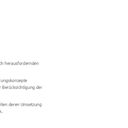
lich herausfordernden
ierungskonzepte
r Berücksichtigung der
leiten deren Umsetzung
k.