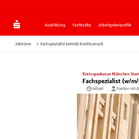
Ausbildung
Fachkräfte
Arbeitgeberprofile
Jobbörse
Fachspezialist (w/m/d) Kreditconsult
Kreissparkasse München Star
Fachspezialist (w/m/
Vollzeit
Position mit 