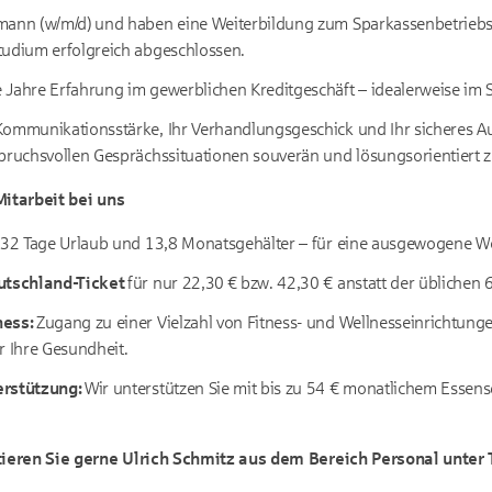
mann (w/m/d) und haben eine Weiterbildung zum Sparkassenbetriebs
tudium erfolgreich abgeschlossen.
 Jahre Erfahrung im gewerblichen Kreditgeschäft – idealerweise im
Kommunikationsstärke, Ihr Verhandlungsgeschick und Ihr sicheres A
pruchsvollen Gesprächssituationen souverän und lösungsorientiert z
Mitarbeit bei uns
32 Tage Urlaub und 13,8 Monatsgehälter – für eine ausgewogene Wo
tschland-Ticket
für nur 22,30 € bzw. 42,30 € anstatt der üblichen 6
ness:
Zugang zu einer Vielzahl von Fitness- und Wellnesseinrichtunge
r Ihre Gesundheit.
erstützung:
Wir unterstützen Sie mit bis zu 54 € monatlichem Essens
ieren Sie gerne Ulrich Schmitz aus dem Bereich Personal unter