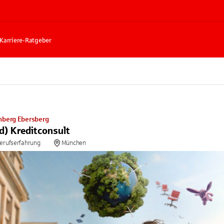
Karriere-Ratgeber
nberg Ebersberg
d) Kreditconsult
Berufserfahrung
München