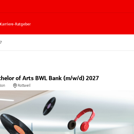
Karriere-Ratgeber
27
chelor of Arts BWL Bank (m/w/d) 2027
tion
Rottweil