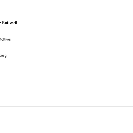
e Rottweil
Rottweil
berg