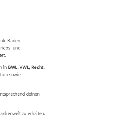
hule Baden-
triebs- und
et.
n in
BWL, VWL, Recht,
tion sowie
 entsprechend deinen
Bankenwelt zu erhalten.