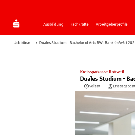
Ausbildung
Fachkräfte
Arbeitgeberprofile
Jobbörse
Duales Studium - Bachelor of Arts BWL Bank (m/w/d) 20
Kreissparkasse Rottweil
Duales Studium - Ba
Vollzeit
Einstiegsposi