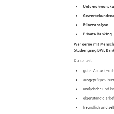
Unternehmensku
Gewerbekundena
Bilanzanalyse
Private Banking
Wer gerne mit Menschen
Studiengang BWL Ban
Du solltest
gutes Abitur (Hoc
ausgeprägtes Inte
analytische und k
eigenständig arbe
freundlich und sel