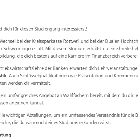
d dich für diesen Studiengang interessierst!
Wechsel bei der Kreissparkasse Rottweil und bei der Dualen Hochsc
n-Schwenningen statt. Mit diesem Studium erhältst du eine breite be
ildung, die dich bestens auf eine Karriere im Finanzbereich vorbereit
triebswirtschaftslehre der Banken erwarten dich Lehrveranstaltunge
tik
. Auch Schlüsselqualifikationen wie Präsentation und Kommunika
ten werden dir vermittelt.
ch ein umfangreiches Angebot an Wahlfächern bereit, mit dem du dir,
issen aneignen kannst.
alle wichtigen Abteilungen, um ein umfassendes Verständnis für die 
reiche, die du während deines Studiums erkunden wirst:
atung