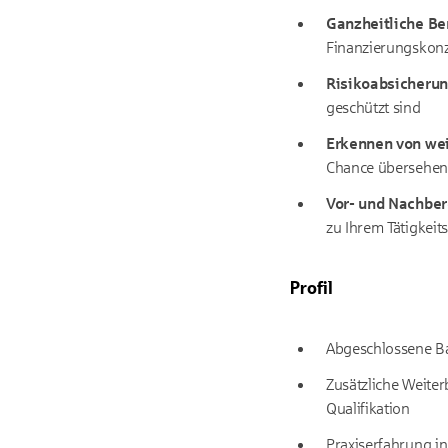
Ganzheitliche Be
Finanzierungskonz
Risikoabsicheru
geschützt sind
Erkennen von we
Chance übersehen 
Vor- und Nachbe
zu Ihrem Tätigkeit
Profil
Abgeschlossene B
Zusätzliche Weiter
Qualifikation
Praxiserfahrung i