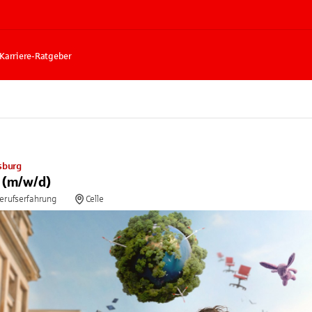
Karriere-Ratgeber
sburg
g (m/w/d)
Berufserfahrung
Celle