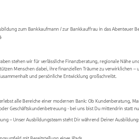
sbildung zum Bankkaufmann / zur Bankkauffrau in das Abenteuer Ber
g.
ben stehen wir für verlässliche Finanzberatung, regionale Nähe un
stützen Menschen dabei, ihre finanziellen Träume zu verwirklichen –
Zusammenhalt und persönliche Entwicklung großschreibt.
rlebst alle Bereiche einer modernen Bank: Ob Kundenberatung, Mar
der Geschäftskundenbetreuung - bei uns bist Du mittendrin statt nu
uung – Unser Ausbildungsteam steht Dir während Deiner Ausbildungsz
gsumfeld mit Bereitstellung eines iPads