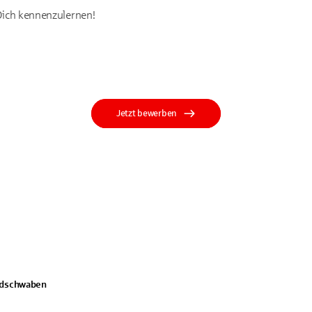
 Dich kennenzulernen!
Jetzt bewerben
rdschwaben