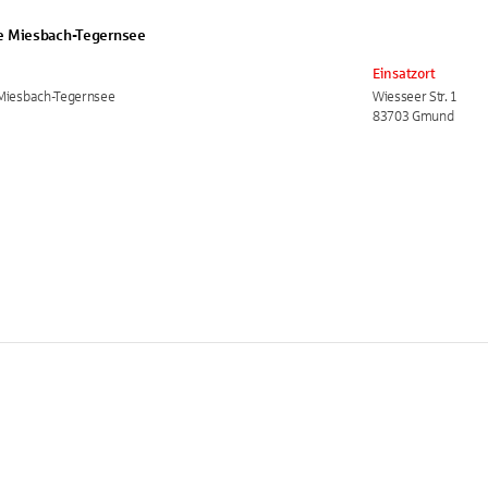
e Miesbach-Tegernsee
Einsatzort
Miesbach-Tegernsee
Wiesseer Str. 1
83703 Gmund