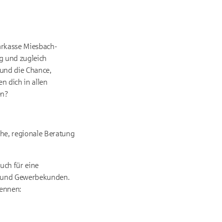
arkasse Miesbach-
g und zugleich
 und die Chance,
n dich in allen
en?
che, regionale Beratung
uch für eine
n- und Gewerbekunden.
kennen: