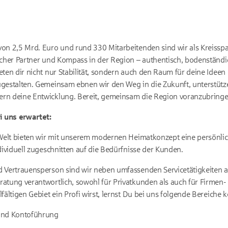
on 2,5 Mrd. Euro und rund 330 Mitarbeitenden sind wir als Kreissp
icher Partner und Kompass in der Region – authentisch, bodenständi
eten dir nicht nur Stabilität, sondern auch den Raum für deine Ideen
gestalten. Gemeinsam ebnen wir den Weg in die Zukunft, unterstütze
rn deine Entwicklung. Bereit, gemeinsam die Region voranzubring
 uns erwartet:
 Welt bieten wir mit unserem modernen Heimatkonzept eine persönli
dividuell zugeschnitten auf die Bedürfnisse der Kunden.
 Vertrauensperson sind wir neben umfassenden Servicetätigkeiten a
ratung verantwortlich, sowohl für Privatkunden als auch für Firme
fältigen Gebiet ein Profi wirst, lernst Du bei uns folgende Bereiche 
und Kontoführung