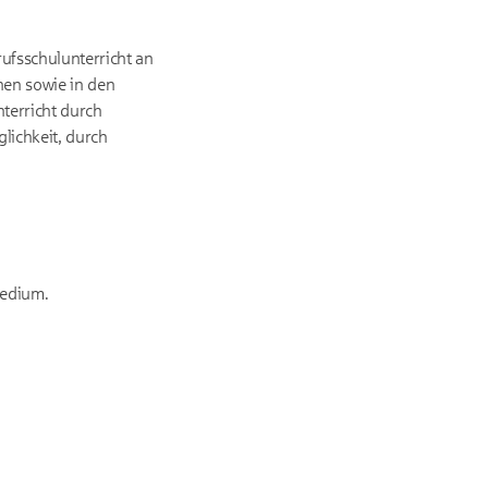
rufsschulunterricht an
hen sowie in den
nterricht durch
lichkeit, durch
medium.