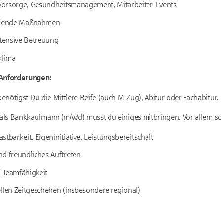
rsvorsorge, Gesundheitsmanagement, Mitarbeiter-Events
ildende Maßnahmen
ntensive Betreuung
klima
Anforderungen:
enötigst Du die Mittlere Reife (auch M-Zug), Abitur oder Fachabitur.
 als Bank­kaufmann (m/w/d) musst du einiges mitbringen. Vor allem sol
lastbarkeit, Eigeninitiative, Leistungsbereitschaft
nd freundliches Auftreten
 Teamfähigkeit
llen Zeitgeschehen (insbesondere regional)