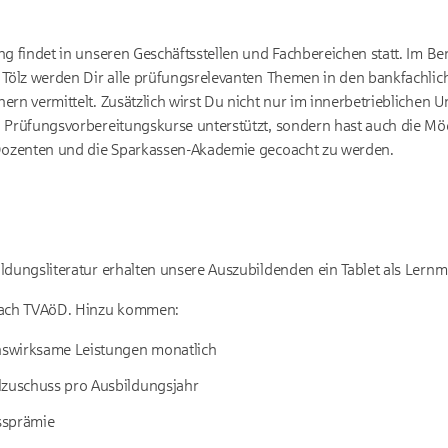
ng findet in unseren Geschäftsstellen und Fachbereichen statt. Im Be
 Tölz werden Dir alle prüfungsrelevanten Themen in den bankfachlic
rn vermittelt. Zusätzlich wirst Du nicht nur im innerbetrieblichen U
 Prüfungsvorbereitungskurse unterstützt, sondern hast auch die Mög
 Dozenten und die Sparkassen-Akademie gecoacht zu werden.
ldungsliteratur erhalten unsere Auszubildenden ein Tablet als Lern
nach TVAöD. Hinzu kommen:
swirksame Leistungen monatlich
lzuschuss pro Ausbildungsjahr
ssprämie