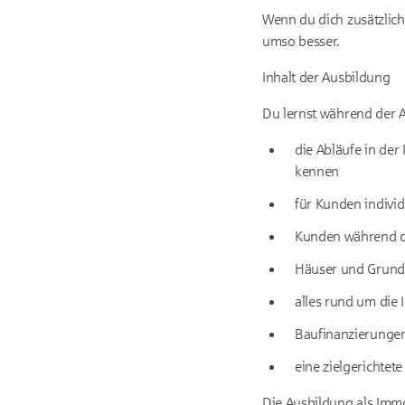
Wenn du dich zusätzlich
umso besser.
Inhalt der Ausbildung
Du lernst während der 
die Abläufe in de
kennen
für Kunden individ
Kunden während d
Häuser und Grunds
alles rund um die
Baufinanzierungen
eine zielgerichte
Die Ausbildung als Immob