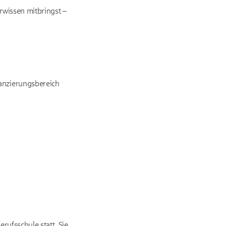
rwissen mitbringst –
nanzierungsbereich
ufs­schule statt. Sie