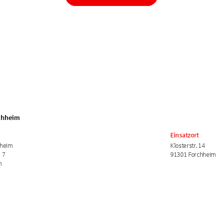
chheim
Einsatzort
hheim
Klosterstr. 14
 7
91301 Forchheim
m