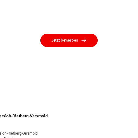
Jetzt bewerben
ersloh-Rietberg-Versmold
sloh-Rietberg-Versmold