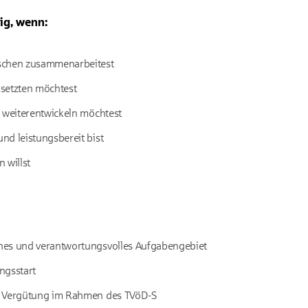
tig, wenn:
schen zusammenarbeitest
setzten möchtest
h weiterentwickeln möchtest
nd leistungsbereit bist
 willst
es und verantwortungsvolles Aufgabengebiet
ngsstart
e Vergütung im Rahmen des TVöD-S