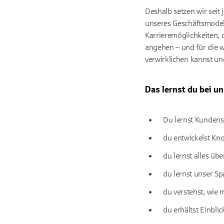
Deshalb setzen wir seit
unseres Geschäftsmodell
Karrieremöglichkeiten, 
angehen – und für die w
verwirklichen kannst und
Das lernst du bei un
Du lernst Kundens
du entwickelst K
du lernst alles ü
du lernst unser S
du verstehst, wie 
du erhältst Einbli