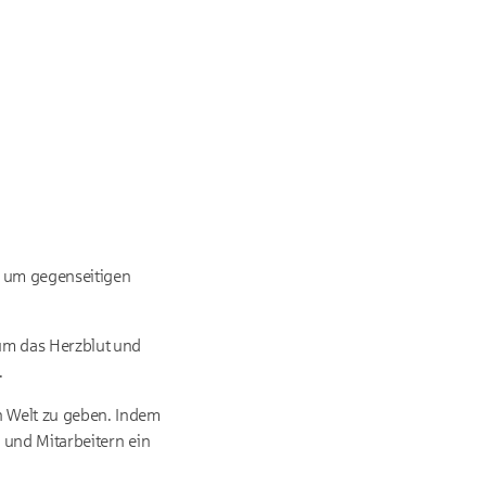
t um gegenseitigen
um das Herzblut
und
.
n Welt zu geben. Indem
n und Mitarbeitern ein