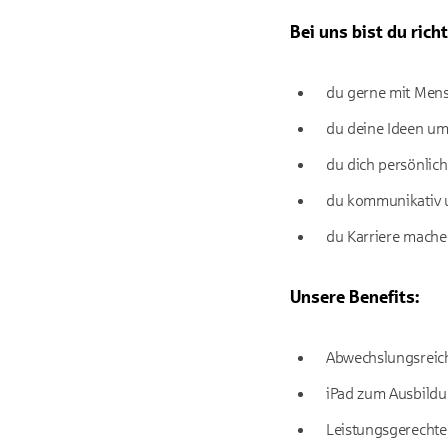
Bei uns bist du rich
du gerne mit Men
du deine Ideen um
du dich persönlic
du kommunikativ u
du Karriere machen
Unsere Benefits:
Abwechslungsreich
iPad zum Ausbildu
Leistungsgerecht