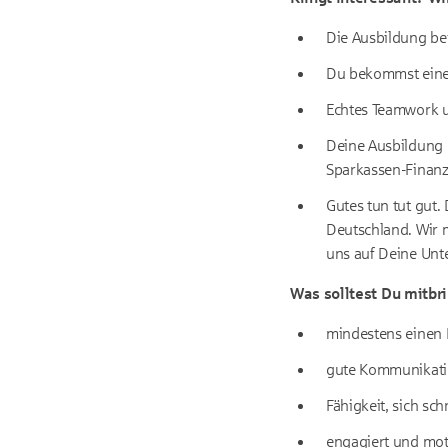
Die Ausbildung bei
Du bekommst eine f
Echtes Teamwork un
Deine Ausbildung e
Sparkassen-Finanz
Gutes tun tut gut.
Deutschland. Wir 
uns auf Deine Unt
Was solltest Du mitbr
mindestens einen 
gute Kommunikati
Fähigkeit, sich s
engagiert und moti