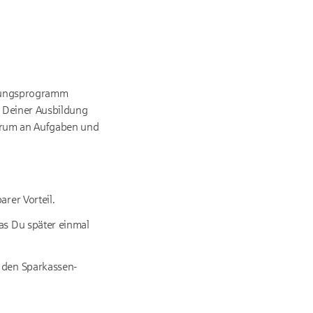
ildungsprogramm
d Deiner Ausbildung
ektrum an Aufgaben und
rer Vorteil.
was Du später einmal
n den Sparkassen-