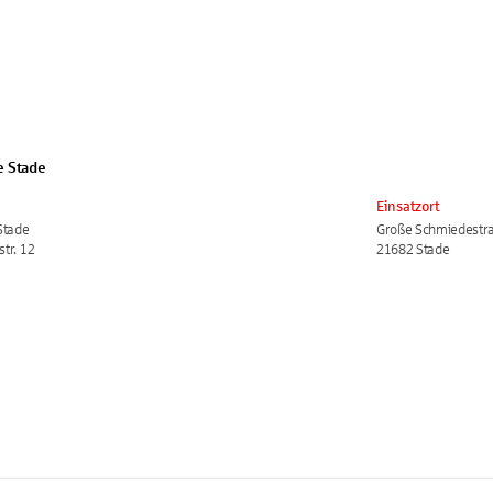
e Stade
Einsatzort
Stade
Große Schmiedestr
tr. 12
21682 Stade