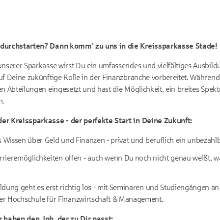
 durchstarten? Dann komm' zu uns in die Kreissparkasse Stade!
 unserer Sparkasse wirst Du ein umfassendes und vielfältiges Ausb
uf Deine zukünftige Rolle in der Finanzbranche vorbereitet. Währen
en Abteilungen eingesetzt und hast die Möglichkeit, ein breites Sp
n.
er Kreissparkasse - der perfekte Start in Deine Zukunft:
s Wissen über Geld und Finanzen - privat und beruflich ein unbezahlba
arrieremöglichkeiten offen - auch wenn Du noch nicht genau weißt, 
ldung geht es erst richtig los - mit Seminaren und Studiengängen a
r Hochschule für Finanzwirtschaft & Management.
r haben den Job, der zu Dir passt: