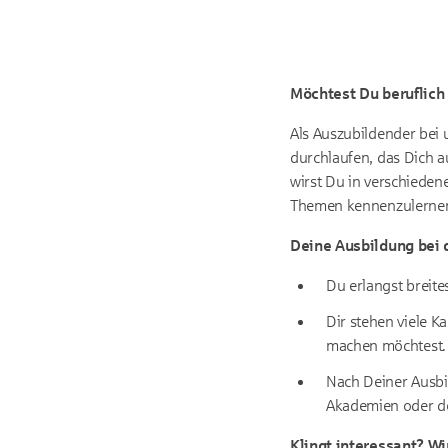
Möchtest Du beruflich
Als Auszubildender bei
durchlaufen, das Dich a
wirst Du in verschieden
Themen kennenzulerne
Deine Ausbildung bei d
Du erlangst breite
Dir stehen viele K
machen möchtest.
Nach Deiner Ausbi
Akademien oder de
Klingt interessant? Wi