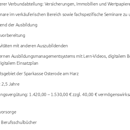
rer Verbundabteilung: Versicherungen, Immobilien und Wertpapier
are im verkäuferischen Bereich sowie fachspezifische Seminare zu
rend der Ausbildung
svorbereitung
vitäten mit anderen Auszubildenden
ernen Ausbildungsmanagementsystems mit Lern-Videos, digitalem Ber
igitalem Einsatzplan
ftsgebiet der Sparkasse Osterode am Harz
 2,5 Jahre
dungsvergütung: 1.420,00 – 1.530,00 € zzgl. 40,00 € vermögenswirks
svorsorge
Berufsschulbücher