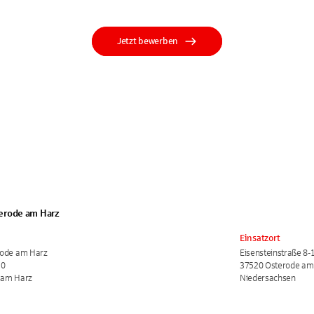
Jetzt bewerben
erode am Harz
Einsatzort
rode am Harz
Eisensteinstraße 8-
10
37520 Osterode am
 am Harz
Niedersachsen