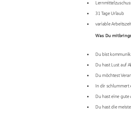
Lernmittelzuschuss
31 Tage Urlaub
variable Arbeitsze
Was Du mitbrings
Du bist kommunik
Du hast Lust auf 
Du möchtest Vera
In dir schlummert 
Du hast eine gute
Du hast die meist