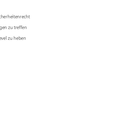
cherheitenrecht
gen zu treffen
evel zu heben