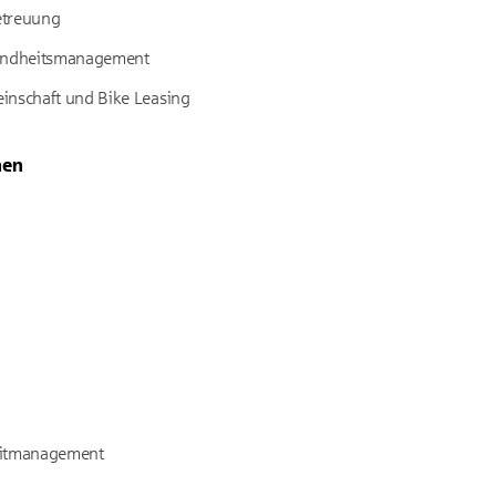
etreuung
sundheitsmanagement
inschaft und Bike Leasing
nen
editmanagement