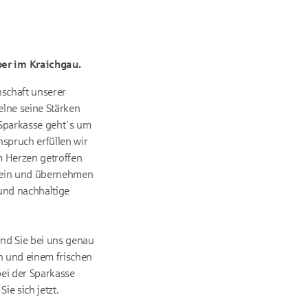
ber im Kraichgau.
nschaft unserer
elne seine Stärken
 Sparkasse geht´s um
spruch erfüllen wir
m Herzen getroffen
 sein und übernehmen
und nachhaltige
ind Sie bei uns genau
en und einem frischen
bei der Sparkasse
e sich jetzt.