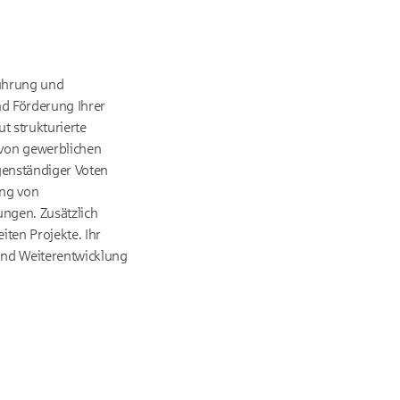
 Führung und
nd Förderung Ihrer
t strukturierte
 von gewerblichen
genständiger Voten
ung von
ungen. Zusätzlich
ten Projekte. Ihr
nd Weiterentwicklung