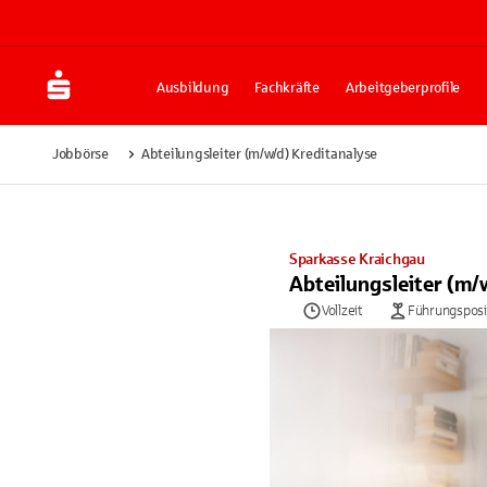
Ausbildung
Fachkräfte
Arbeitgeberprofile
Jobbörse
Abteilungsleiter (m/w/d) Kreditanalyse
Sparkasse Kraichgau
Abteilungsleiter (m/
Vollzeit
Führungsposi