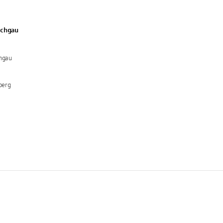
ichgau
chgau
berg