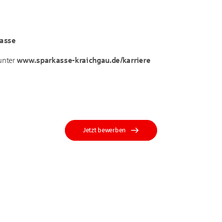
kasse
unter
www.sparkasse-kraichgau.de/karriere
Jetzt bewerben