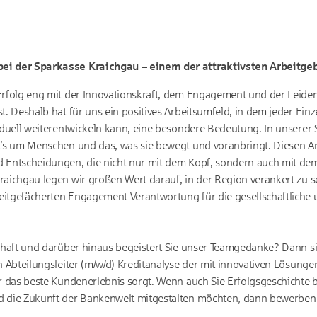
ei der Sparkasse Kraichgau – einem der attraktivsten Arbeitge
Erfolg eng mit der Innovationskraft, dem Engagement und der Leide
t. Deshalb hat für uns ein positives Arbeitsumfeld, in dem jeder Einz
viduell weiterentwickeln kann, eine besondere Bedeutung. In unserer
t’s um Menschen und das, was sie bewegt und voranbringt. Diesen An
d Entscheidungen, die nicht nur mit dem Kopf, sondern auch mit de
raichgau legen wir großen Wert darauf, in der Region verankert zu
itgefächerten Engagement Verantwortung für die gesellschaftliche 
schaft und darüber hinaus begeistert Sie unser Teamgedanke? Dann s
en Abteilungsleiter (m/w/d) Kreditanalyse der mit innovativen Lösung
ür das beste Kundenerlebnis sorgt. Wenn auch Sie Erfolgsgeschichte 
 die Zukunft der Bankenwelt mitgestalten möchten, dann bewerben Si