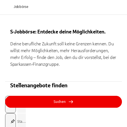
Jobbörse
S-Jobbörse: Entdecke deine Möglichkeiten.
Deine berufliche Zukunft soll keine Grenzen kennen. Du
willst mehr Möglichkeiten, mehr Herausforderungen,
mehr Erfolg – finde den Job, den du dir vorstellst, bei der
Sparkassen-Finanzgruppe.
Stellenangebote finden
Suchfeld
Tippen Sie, um nach Themen zu suchen. Verwenden Sie die Pfeil-T
Tippen Sie, um nach Themen zu suchen. Verwenden Sie die Pfeil-T
Suchen
Suchfeld