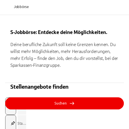
Jobbörse
S-Jobbörse: Entdecke deine Möglichkeiten.
Deine berufliche Zukunft soll keine Grenzen kennen. Du
willst mehr Möglichkeiten, mehr Herausforderungen,
mehr Erfolg – finde den Job, den du dir vorstellst, bei der
Sparkassen-Finanzgruppe.
Stellenangebote finden
Suchfeld
Tippen Sie, um nach Themen zu suchen. Verwenden Sie die Pfeil-T
Tippen Sie, um nach Themen zu suchen. Verwenden Sie die Pfeil-T
Suchen
Suchfeld