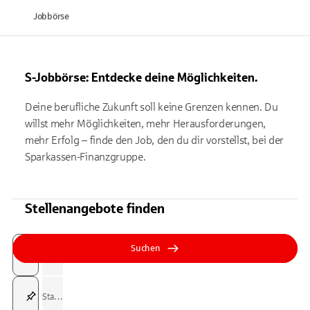
Jobbörse
S-Jobbörse: Entdecke deine Möglichkeiten.
Deine berufliche Zukunft soll keine Grenzen kennen. Du
willst mehr Möglichkeiten, mehr Herausforderungen,
mehr Erfolg – finde den Job, den du dir vorstellst, bei der
Sparkassen-Finanzgruppe.
Stellenangebote finden
Suchfeld
Tippen Sie, um nach Themen zu suchen. Verwenden Sie die Pfeil-T
Tippen Sie, um nach Themen zu suchen. Verwenden Sie die Pfeil-T
Suchen
Suchfeld