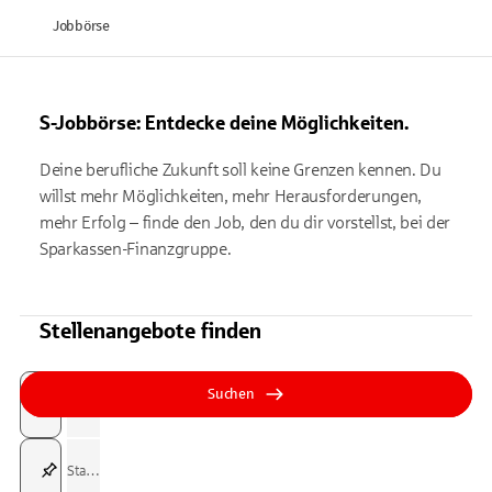
Jobbörse
S-Jobbörse: Entdecke deine Möglichkeiten.
Deine berufliche Zukunft soll keine Grenzen kennen. Du
willst mehr Möglichkeiten, mehr Herausforderungen,
mehr Erfolg – finde den Job, den du dir vorstellst, bei der
Sparkassen-Finanzgruppe.
Stellenangebote finden
Suchfeld
Tippen Sie, um nach Themen zu suchen. Verwenden Sie die Pfeil-T
Tippen Sie, um nach Themen zu suchen. Verwenden Sie die Pfeil-T
Suchen
Suchfeld