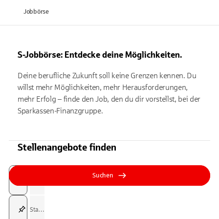
Jobbörse
S-Jobbörse: Entdecke deine Möglichkeiten.
Deine berufliche Zukunft soll keine Grenzen kennen. Du
willst mehr Möglichkeiten, mehr Herausforderungen,
mehr Erfolg – finde den Job, den du dir vorstellst, bei der
Sparkassen-Finanzgruppe.
Stellenangebote finden
Suchfeld
Tippen Sie, um nach Themen zu suchen. Verwenden Sie die Pfeil-T
Tippen Sie, um nach Themen zu suchen. Verwenden Sie die Pfeil-T
Suchen
Suchfeld