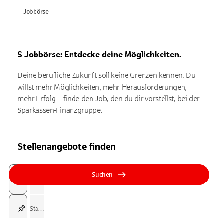
Jobbörse
S-Jobbörse: Entdecke deine Möglichkeiten.
Deine berufliche Zukunft soll keine Grenzen kennen. Du
willst mehr Möglichkeiten, mehr Herausforderungen,
mehr Erfolg – finde den Job, den du dir vorstellst, bei der
Sparkassen-Finanzgruppe.
Stellenangebote finden
Suchfeld
Tippen Sie, um nach Themen zu suchen. Verwenden Sie die Pfeil-T
Tippen Sie, um nach Themen zu suchen. Verwenden Sie die Pfeil-T
Suchen
Suchfeld