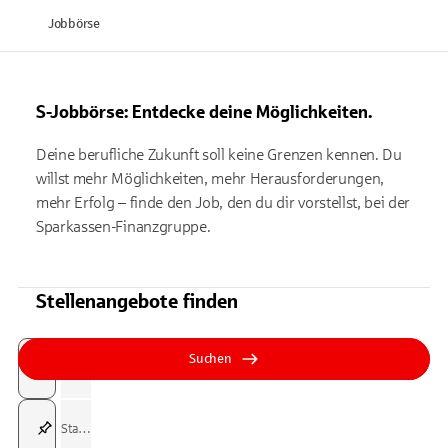
Jobbörse
S-Jobbörse: Entdecke deine Möglichkeiten.
Deine berufliche Zukunft soll keine Grenzen kennen. Du
willst mehr Möglichkeiten, mehr Herausforderungen,
mehr Erfolg – finde den Job, den du dir vorstellst, bei der
Sparkassen-Finanzgruppe.
Stellenangebote finden
Suchfeld
Tippen Sie, um nach Themen zu suchen. Verwenden Sie die Pfeil-T
Tippen Sie, um nach Themen zu suchen. Verwenden Sie die Pfeil-T
Suchen
Suchfeld