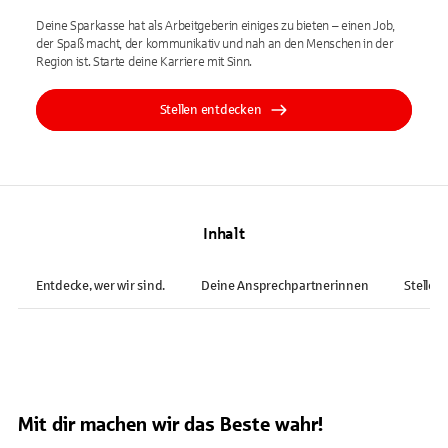
Deine Sparkasse hat als Arbeitgeberin einiges zu bieten – einen Job,
der Spaß macht, der kommunikativ und nah an den Menschen in der
Region ist. Starte deine Karriere mit Sinn.
Stellen entdecken
Inhalt
Entdecke, wer wir sind.
Deine Ansprechpartnerinnen
Stellen
Mit dir machen wir das Beste wahr!