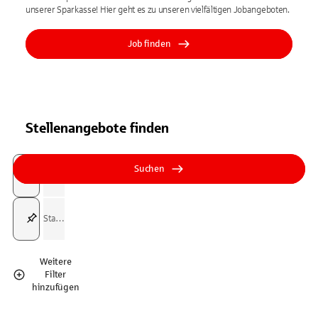
unserer Sparkasse! Hier geht es zu unseren vielfältigen Jobangeboten.
Job finden
Stellenangebote finden
Suchfeld
Tippen Sie, um nach Themen zu suchen. Verwenden Sie die Pfeil-T
Tippen Sie, um nach Themen zu suchen. Verwenden Sie die Pfeil-T
Suchen
Suchfeld
Weitere
Filter
hinzufügen