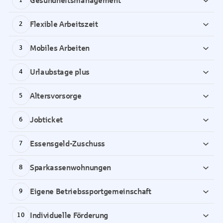
Gesundheitsmanagement
1
Flexible Arbeitszeit
2
Mobiles Arbeiten
3
Urlaubstage plus
4
Altersvorsorge
5
Jobticket
6
Essensgeld-Zuschuss
7
Sparkassenwohnungen
8
Eigene Betriebssportgemeinschaft
9
Individuelle Förderung
10