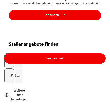
unserer Sparkasse! Hier geht es zu unseren vielfältigen Jobangeboten.
Job finden
Stellenangebote finden
Suchfeld
Tippen Sie, um nach Themen zu suchen. Verwenden Sie die Pfeil-T
Tippen Sie, um nach Themen zu suchen. Verwenden Sie die Pfeil-T
Suchen
Suchfeld
Weitere
Filter
hinzufügen