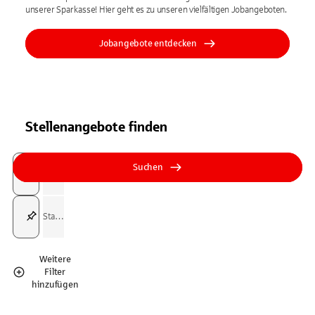
unserer Sparkasse! Hier geht es zu unseren vielfältigen Jobangeboten.
Jobangebote entdecken
Stellenangebote finden
Suchfeld
Tippen Sie, um nach Themen zu suchen. Verwenden Sie die Pfeil-T
Tippen Sie, um nach Themen zu suchen. Verwenden Sie die Pfeil-T
Suchen
Suchfeld
Weitere
Filter
hinzufügen