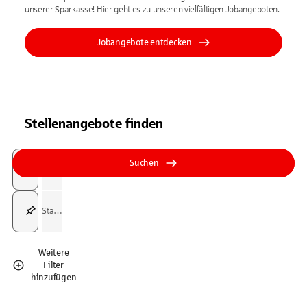
unserer Sparkasse! Hier geht es zu unseren vielfältigen Jobangeboten.
Jobangebote entdecken
Stellenangebote finden
Suchfeld
Tippen Sie, um nach Themen zu suchen. Verwenden Sie die Pfeil-T
Tippen Sie, um nach Themen zu suchen. Verwenden Sie die Pfeil-T
Suchen
Suchfeld
Weitere
Filter
hinzufügen