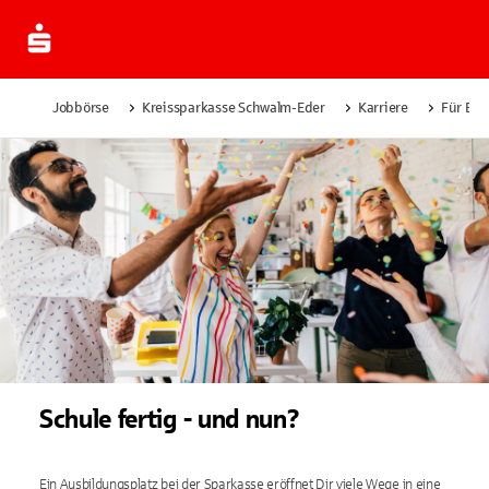
Jobbörse
Kreissparkasse Schwalm-Eder
Karriere
Für Ber
Schule fertig - und nun?
Ein Ausbildungs­platz bei der Sparkasse eröffnet Dir viele Wege in eine