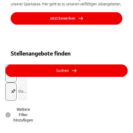
unserer Sparkasse. Hier geht es zu unseren vielfältigen Jobangeboten.
Jetzt bewerben
Stellenangebote finden
Suchfeld
Tippen Sie, um nach Themen zu suchen. Verwenden Sie die Pfeil-T
Tippen Sie, um nach Themen zu suchen. Verwenden Sie die Pfeil-T
Suchen
Suchfeld
Weitere
Filter
hinzufügen