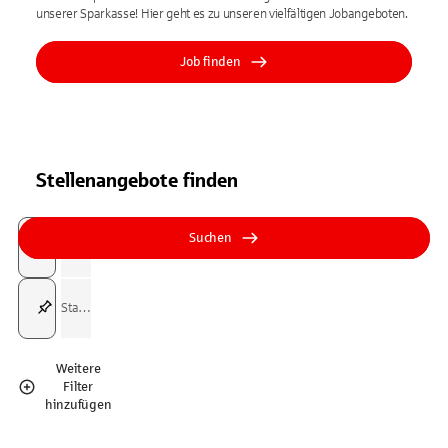
unserer Sparkasse! Hier geht es zu unseren vielfältigen Jobangeboten.
Job finden
Stellenangebote finden
Suchfeld
Tippen Sie, um nach Themen zu suchen. Verwenden Sie die Pfeil-T
Tippen Sie, um nach Themen zu suchen. Verwenden Sie die Pfeil-T
Suchen
Suchfeld
Weitere
Filter
hinzufügen