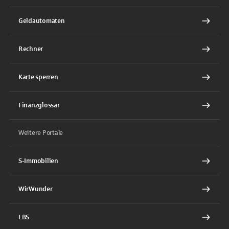
Geldautomaten
Rechner
Karte sperren
Finanzglossar
Weitere Portale
S-Immobilien
WirWunder
LBS