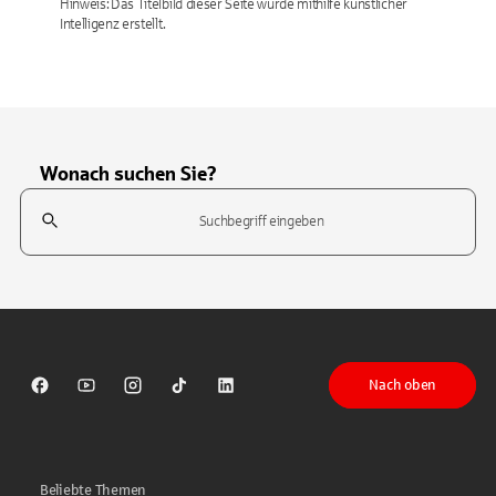
Hinweis: Das Titelbild dieser Seite wurde mithilfe künstlicher
Intelligenz erstellt.
Wonach suchen Sie?
Suchfeld
Tippen Sie, um nach Themen zu suchen. Verwenden Sie die Pfeil-T
Nach oben
Sparkasse auf Facebook
Sparkasse auf Youtube
Sparkasse auf Instagram
Sparkasse auf TikTok
Sparkasse auf LinkedIn
Beliebte Themen