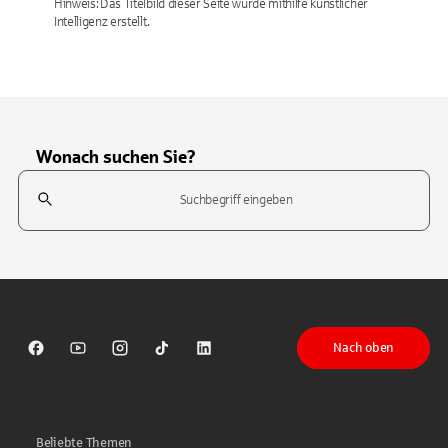
Hinweis: Das Titelbild dieser Seite wurde mithilfe künstlicher
Intelligenz erstellt.
Wonach suchen Sie?
Suchfeld
Tippen Sie, um nach Themen zu suchen. Verwenden Sie die Pfeil-T
Nach oben
Sparkasse auf Facebook
Sparkasse auf Youtube
Sparkasse auf Instagram
Sparkasse auf TikTok
Sparkasse auf LinkedIn
Beliebte Themen