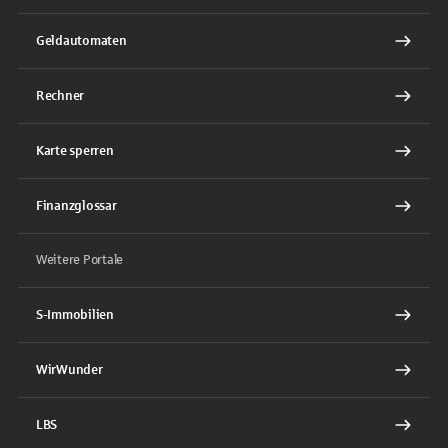
Geldautomaten
Rechner
Karte sperren
Finanzglossar
Weitere Portale
S-Immobilien
WirWunder
LBS