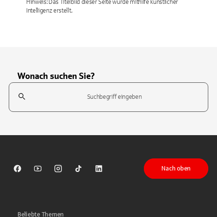
Hinweis: Das Titelbild dieser Seite wurde mithilfe künstlicher
Intelligenz erstellt.
Wonach suchen Sie?
Suchfeld
Tippen Sie, um nach Themen zu suchen. Verwenden Sie die Pfeil-T
Nach oben
Sparkasse auf Facebook
Sparkasse auf Youtube
Sparkasse auf Instagram
Sparkasse auf TikTok
Sparkasse auf LinkedIn
Beliebte Themen