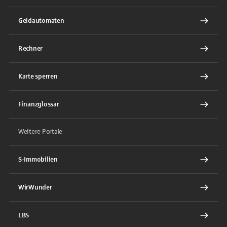
Geldautomaten
Rechner
Karte sperren
Finanzglossar
Weitere Portale
S-Immobilien
WirWunder
LBS