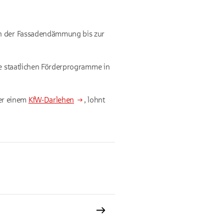
von der Fassadendämmung bis zur
he staatlichen Förderprogramme in
r einem
KfW-Darlehen
, lohnt