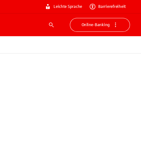
Leichte Sprache
Barrierefreiheit
Online-Banking
Suche