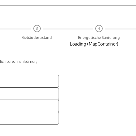
3
4
Gebäudezustand
Energetische Sanierung
Loading (MapContainer)
glich berechnen können,