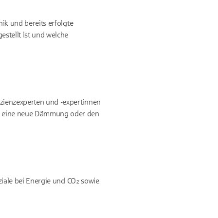
ik und bereits erfolgte
estellt ist und welche
izienzexperten und -expertinnen
el eine neue Dämmung oder den
nziale bei Energie und CO₂ sowie