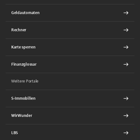
Geldautomaten
Rechner
Karte sperren
Finanzglossar
Weitere Portale
S-Immobilien
WirWunder
LBS