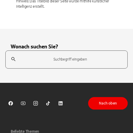
Hinweis: Das Titelbild dieser Seite wurde mithilfe künstlicher
Intelligenz erstellt.
Wonach suchen Sie?
Suchfeld
Tippen Sie, um nach Themen zu suchen. Verwenden Sie die Pfeil-T
Nach oben
Sparkasse auf Facebook
Sparkasse auf Youtube
Sparkasse auf Instagram
Sparkasse auf TikTok
Sparkasse auf LinkedIn
Beliebte Themen