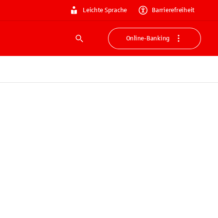
Leichte Sprache
Barrierefreiheit
Online-Banking
Suche