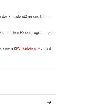
von der Fassadendämmung bis zur
he staatlichen Förderprogramme in
r einem
KfW-Darlehen
, lohnt