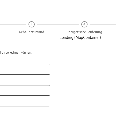
3
4
Gebäudezustand
Energetische Sanierung
Loading (MapContainer)
glich berechnen können,