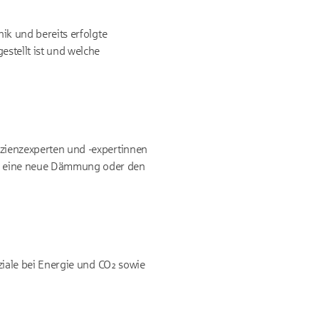
ik und bereits erfolgte
estellt ist und welche
izienzexperten und -expertinnen
el eine neue Dämmung oder den
nziale bei Energie und CO₂ sowie