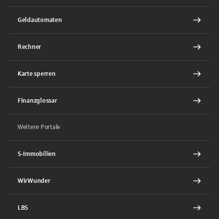
Geldautomaten
Rechner
Karte sperren
Finanzglossar
Weitere Portale
S-Immobilien
WirWunder
LBS