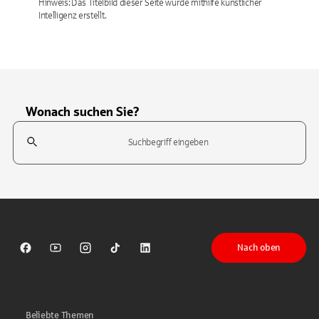
Hinweis: Das Titelbild dieser Seite wurde mithilfe künstlicher
Intelligenz erstellt.
Wonach suchen Sie?
Suchfeld
Tippen Sie, um nach Themen zu suchen. Verwenden Sie die Pfeil-T
Nach oben
Sparkasse auf Facebook
Sparkasse auf Youtube
Sparkasse auf Instagram
Sparkasse auf TikTok
Sparkasse auf LinkedIn
Beliebte Themen