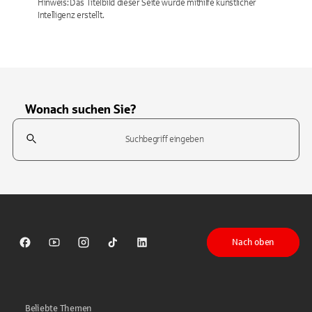
Hinweis: Das Titelbild dieser Seite wurde mithilfe künstlicher
Intelligenz erstellt.
Wonach suchen Sie?
Suchfeld
Tippen Sie, um nach Themen zu suchen. Verwenden Sie die Pfeil-T
Nach oben
Sparkasse auf Facebook
Sparkasse auf Youtube
Sparkasse auf Instagram
Sparkasse auf TikTok
Sparkasse auf LinkedIn
Beliebte Themen