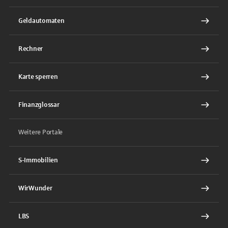
Geldautomaten
Rechner
Karte sperren
Finanzglossar
Weitere Portale
S-Immobilien
WirWunder
LBS