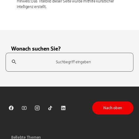
Hinweis: Das Titelbild dieser Seite wurde mithilfe künstlicher
Intelligenz erstellt.
Wonach suchen Sie?
Suchfeld
Tippen Sie, um nach Themen zu suchen. Verwenden Sie die Pfeil-T
Nach oben
Sparkasse auf Facebook
Sparkasse auf Youtube
Sparkasse auf Instagram
Sparkasse auf TikTok
Sparkasse auf LinkedIn
Beliebte Themen