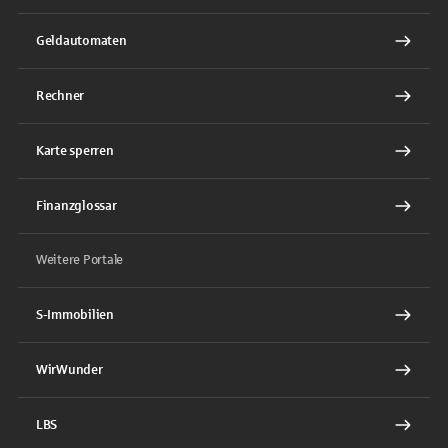
Geldautomaten
Rechner
Karte sperren
Finanzglossar
Weitere Portale
S-Immobilien
WirWunder
LBS